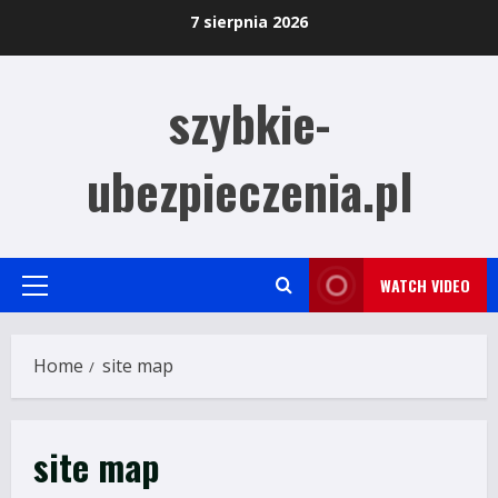
Skip
7 sierpnia 2026
to
content
szybkie-
ubezpieczenia.pl
WATCH VIDEO
Primary
Menu
Home
site map
site map