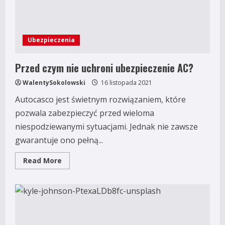
Ubezpieczenia
Przed czym nie uchroni ubezpieczenie AC?
WalentySokolowski
16 listopada 2021
Autocasco jest świetnym rozwiązaniem, które
pozwala zabezpieczyć przed wieloma
niespodziewanymi sytuacjami. Jednak nie zawsze
gwarantuje ono pełną...
Read
Read More
more
about
Przed
czym
nie
uchroni
ubezpieczenie
AC?