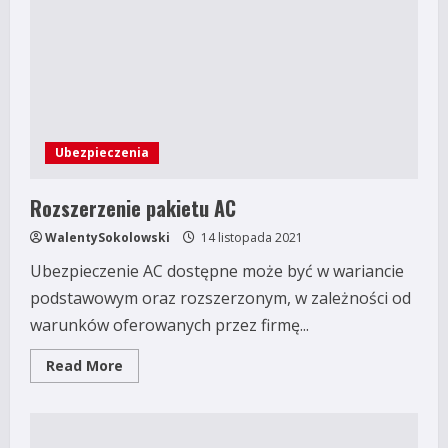
Ubezpieczenia
Rozszerzenie pakietu AC
WalentySokolowski
14 listopada 2021
Ubezpieczenie AC dostępne może być w wariancie
podstawowym oraz rozszerzonym, w zależności od
warunków oferowanych przez firmę...
Read
Read More
more
about
Rozszerzenie
pakietu
AC