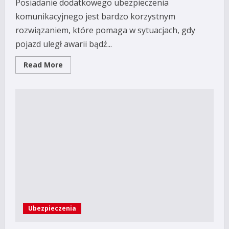
Posiadanie dodatkowego ubezpieczenia
komunikacyjnego jest bardzo korzystnym
rozwiązaniem, które pomaga w sytuacjach, gdy
pojazd uległ awarii bądź...
Read
Read More
more
about
Czy
za
AC
da
się
zapłacić
mniej?
Ubezpieczenia