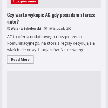
Ubezpieczenia
Czy warto wykupić AC gdy posiadam starsze
auto?
WalentySokolowski
19 listopada 2021
AC to oferta dodatkowego ubezpieczenia
komunikacyjnego, na którą z reguły decydują się
właściciele nowych pojazdów. Nic dziwnego,...
Read
Read More
more
about
Czy
warto
wykupić
AC
gdy
posiadam
starsze
auto?