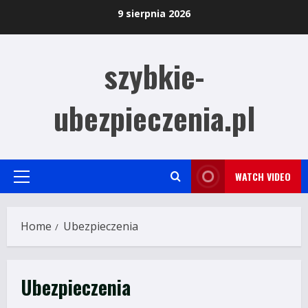
Skip
9 sierpnia 2026
to
content
szybkie-
ubezpieczenia.pl
WATCH VIDEO
Primary
Menu
Home
Ubezpieczenia
Ubezpieczenia