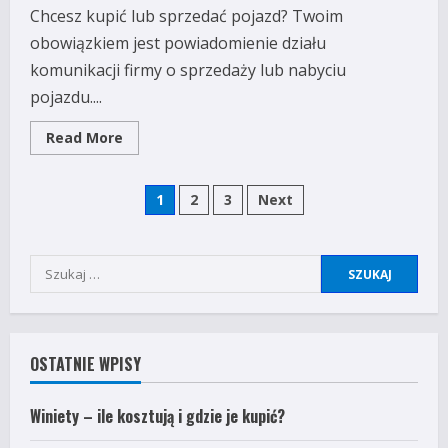
Chcesz kupić lub sprzedać pojazd? Twoim
obowiązkiem jest powiadomienie działu
komunikacji firmy o sprzedaży lub nabyciu
pojazdu....
Read
Read More
more
about
Upewnij
Stronicowanie
się,
1
2
3
Next
że
wiesz,
wpisów
jaka
jest
kara
Szukaj:
grzywny
za
niezarejestrowanie
pojazdu.
OSTATNIE WPISY
Winiety – ile kosztują i gdzie je kupić?