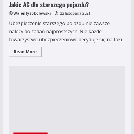
Jakie AC dla starszego pojazdu?
WalentySokolowski
22 listopada 2021
Ubezpieczenie starszego pojazdu nie zawsze
należy do zadań najprostszych. Nie każde
towarzystwo ubezpieczeniowe decyduje się na taki...
Read
Read More
more
about
Jakie
AC
dla
starszego
pojazdu?