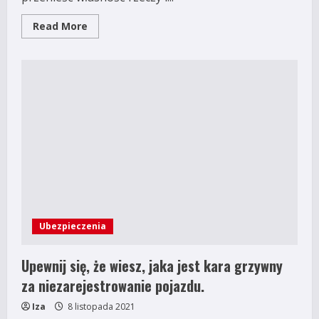
Read
Read More
more
about
Co
powinno
zawierać
umowa
sprzedaży?
Ubezpieczenia
Upewnij się, że wiesz, jaka jest kara grzywny
za niezarejestrowanie pojazdu.
Iza
8 listopada 2021