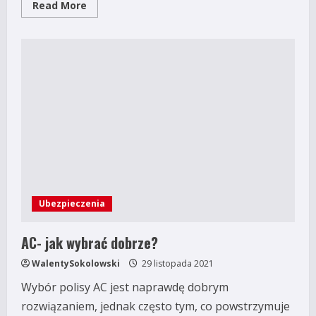
Read
Read More
more
about
Winiety
–
ile
kosztują
i
gdzie
je
kupić?
Ubezpieczenia
AC- jak wybrać dobrze?
WalentySokolowski
29 listopada 2021
Wybór polisy AC jest naprawdę dobrym
rozwiązaniem, jednak często tym, co powstrzymuje