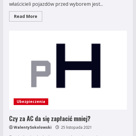
właścicieli pojazdów przed wyborem jest...
Read
Read More
more
about
AC-
jak
wybrać
dobrze?
Ubezpieczenia
Czy za AC da się zapłacić mniej?
WalentySokolowski
25 listopada 2021