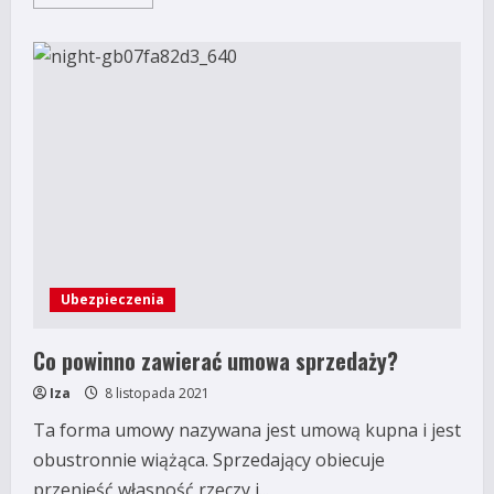
more
about
Czym
jest
autocaso
i
czy
warto
je
mieć?
Ubezpieczenia
Co powinno zawierać umowa sprzedaży?
Iza
8 listopada 2021
Ta forma umowy nazywana jest umową kupna i jest
obustronnie wiążąca. Sprzedający obiecuje
przenieść własność rzeczy i...