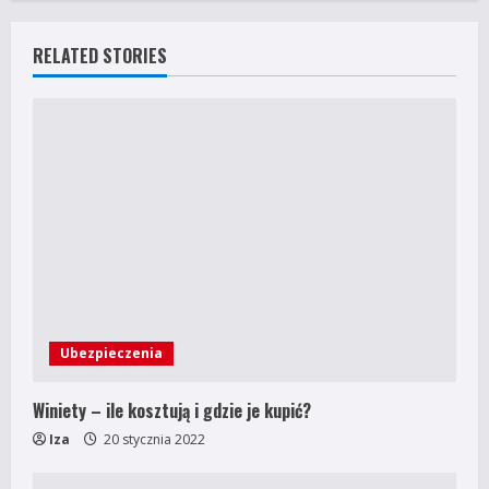
i
RELATED STORIES
n
u
e
R
e
a
d
Ubezpieczenia
i
Winiety – ile kosztują i gdzie je kupić?
n
Iza
20 stycznia 2022
g