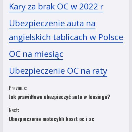
Kary za brak OC w 2022 r
Ubezpieczenie auta na
angielskich tablicach w Polsce
OC na miesiąc
Ubezpieczenie OC na raty
C
Previous:
Jak prawidłowo ubezpieczyć auto w leasingu?
o
Next:
n
Ubezpieczenie motocykli koszt oc i ac
t