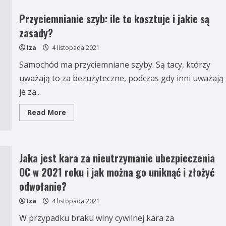
AC
czym
Przyciemnianie szyb: ile to kosztuje i jakie są
się
różnią?
zasady?
Iza
4 listopada 2021
Samochód ma przyciemniane szyby. Są tacy, którzy
uważają to za bezużyteczne, podczas gdy inni uważają
je za...
Read
Read More
more
about
Przyciemnianie
szyb:
ile
to
Jaka jest kara za nieutrzymanie ubezpieczenia
kosztuje
i
OC w 2021 roku i jak można go uniknąć i złożyć
jakie
są
odwołanie?
zasady?
Iza
4 listopada 2021
W przypadku braku winy cywilnej kara za