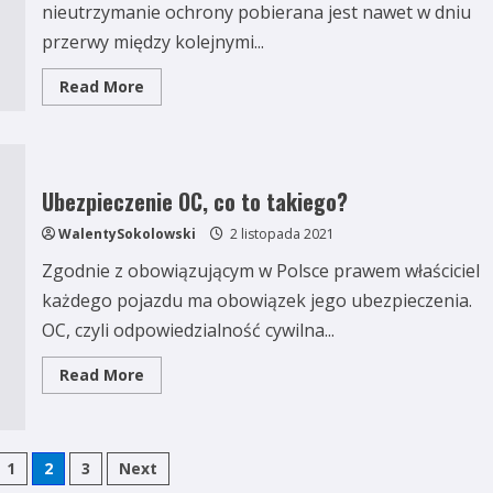
nieutrzymanie ochrony pobierana jest nawet w dniu
przerwy między kolejnymi...
Read
Read More
more
about
Jaka
jest
kara
za
nieutrzymanie
Ubezpieczenie OC, co to takiego?
ubezpieczenia
OC
WalentySokolowski
2 listopada 2021
w
2021
Zgodnie z obowiązującym w Polsce prawem właściciel
roku
i
każdego pojazdu ma obowiązek jego ubezpieczenia.
jak
można
OC, czyli odpowiedzialność cywilna...
go
uniknąć
i
Read
Read More
złożyć
more
odwołanie?
about
Ubezpieczenie
OC,
co
owanie
to
1
2
3
Next
takiego?