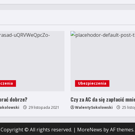
czenia
Ubezpieczenia
brać dobrze?
Czy za AC da się zapłacić mni
okolowski
29 listopada 2021
WalentySokolowski
25 list
Copyright © All rights reserved.
|
MoreNews
by AF themes.