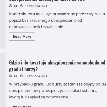
Iza
8 listopada 2021
Konto skutera musi być prowadzone przez cały rok, a
pojazd bez aktualnego ubezpieczenia od
odpowiedzialności cywilnej nie...
Read
Read More
more
about
Ubezpieczenie
motocykli
koszt
oc
i
Gdzie i ile kosztuje ubezpieczenie samochodu od
ac
gradu i burzy?
Iza
8 listopada 2021
W przypadku gradu lub burzy zostaniesz objęty polisą
ubezpieczeniową. Ubezpieczyciel zapłaci ustaloną
kwotę lub zapłaci za odtworzenie...
Read
Read More