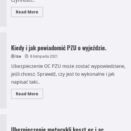
czynności...
Read
Read More
more
about
Komu
i
ile
trzeba
zapłacić
za
Kiedy i jak powiadomić PZU o wyjeździe.
zakup
samochodu?
Iza
8 listopada 2021
Ubezpieczenie OC PZU może zostać wypowiedziane,
jeśli chcesz. Sprawdź, czy jest to wykonalne i jak
napisać taki...
Read
Read More
more
about
Kiedy
i
jak
powiadomić
PZU
o
Ubezpieczenie motocykli koszt oc i ac
wyjeździe.