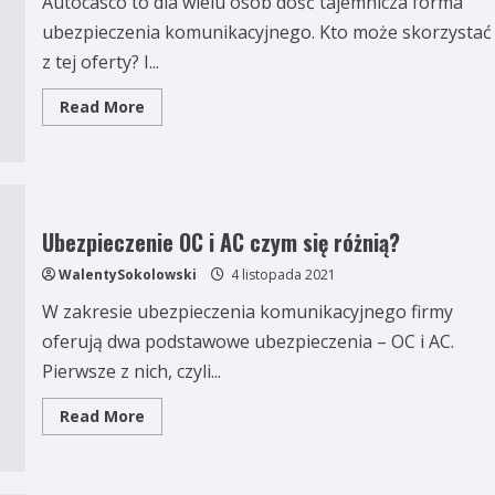
Autocasco to dla wielu osób dość tajemnicza forma
ubezpieczenia komunikacyjnego. Kto może skorzystać
z tej oferty? I...
Read
Read More
more
about
Ubezpieczenie
AC
co
to
takiego?
Ubezpieczenie OC i AC czym się różnią?
WalentySokolowski
4 listopada 2021
W zakresie ubezpieczenia komunikacyjnego firmy
oferują dwa podstawowe ubezpieczenia – OC i AC.
Pierwsze z nich, czyli...
Read
Read More
more
about
Ubezpieczenie
OC
i