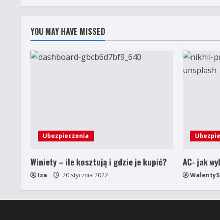
wpisów
YOU MAY HAVE MISSED
Ubezpieczenia
Ubezpie
Winiety – ile kosztują i gdzie je kupić?
AC- jak wy
Iza
20 stycznia 2022
WalentyS