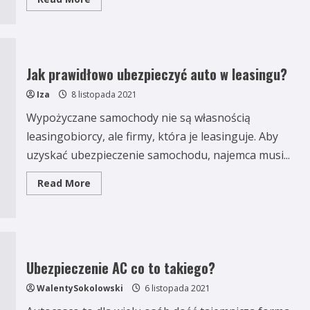
more
about
Gdzie
i
ile
kosztuje
ubezpieczenie
Jak prawidłowo ubezpieczyć auto w leasingu?
samochodu
od
Iza
8 listopada 2021
gradu
i
burzy?
Wypożyczane samochody nie są własnością
leasingobiorcy, ale firmy, która je leasinguje. Aby
uzyskać ubezpieczenie samochodu, najemca musi...
Read
Read More
more
about
Jak
prawidłowo
ubezpieczyć
auto
w
leasingu?
Ubezpieczenie AC co to takiego?
WalentySokolowski
6 listopada 2021