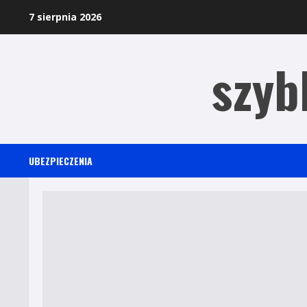
Skip
7 sierpnia 2026
to
content
szyb
UBEZPIECZENIA